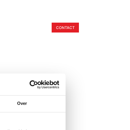
info@bickery.nl
+31 (0) 35 656 0244
Webshops
Vacatures
CONTACT
Over