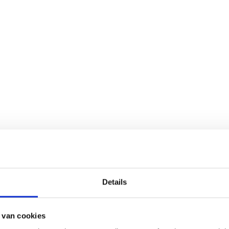
n
Showcases
Divisies
Over Bickery
Details
 van cookies