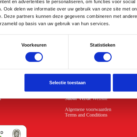
ent en advertenties te personaliseren, om functies voor social
. Ook delen we informatie over uw gebruik van onze site met on
e. Deze partners kunnen deze gegevens combineren met andere i
erzameld op basis van uw gebruik van hun services.
Voorkeuren
Statistieken
WEBLINKS
ice@bickery.nl
Kerst
Webshop
rvice
:
Brands
Webshop
Selectie toestaan
vice@bickery.nl
BBQ
Webshop
SureShot
Website
1
Sabor Verde
Website
Algemene voorwaarden
Terms and Conditions